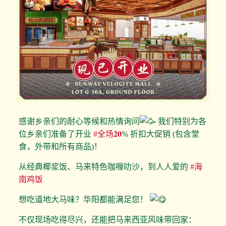
感谢乡亲们的耐心等候和热情询问
我们特别为各
位乡亲们准备了开业
#全场𝟐𝟎
% 折扣大促销 (包含堂
食，外带和所有商品)！
从经典椰浆饭、马来特色咖喱叻沙，到人人爱的
#海
南鸡饭
想吃道地大马味？华阳都能满足您！
不仅现场吃得尽兴，还能把马来西亚风味带回家：