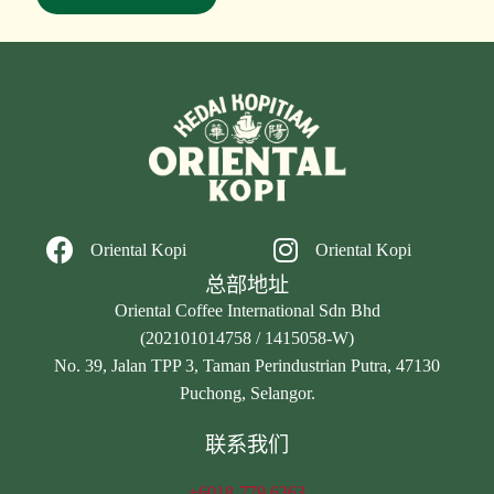
Oriental Kopi
Oriental Kopi
总部地址
Oriental Coffee International Sdn Bhd
(202101014758 / 1415058-W)
No. 39, Jalan TPP 3, Taman Perindustrian Putra, 47130
Puchong, Selangor.
联系我们
+6018-779 6363