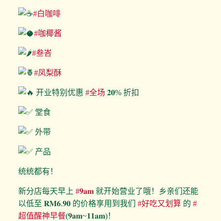
#白咖啡
#咖椰酱
#叁峇
#凤梨酥
开业特别优惠
#全场
𝟐𝟎% 折扣
堂食
外带
产品
统统都有！
新分店每天早上
#𝟗𝐚𝐦
就开始营业了哦！乡亲们还能
以低至 𝐑𝐌𝟔.𝟗𝟎 的价格享用到我们
#好吃又划算
的
#
超值醒神早餐
(𝟗𝐚𝐦~𝟏𝟏𝐚𝐦)！