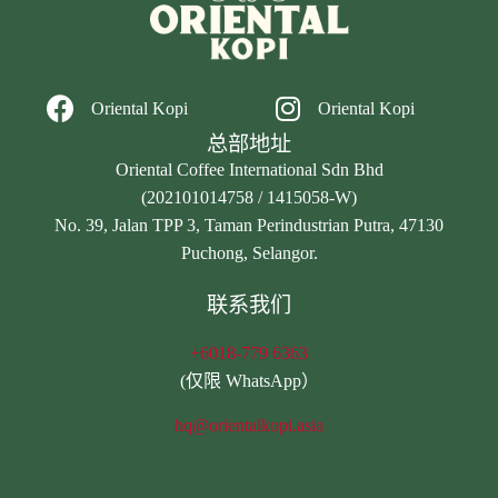
Oriental Kopi
Oriental Kopi
总部地址
Oriental Coffee International Sdn Bhd
(202101014758 / 1415058-W)
No. 39, Jalan TPP 3, Taman Perindustrian Putra, 47130
Puchong, Selangor.
联系我们
+6018-779 6363
(仅限 WhatsApp）
hq@orientalkopi.asia