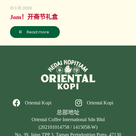
10 3 月, 2026
Jom！开斋节礼盒
Read more
Oriental Kopi
Oriental Kopi
总部地址
Oriental Coffee International Sdn Bhd
(202101014758 / 1415058-W)
No. 39, Jalan TPP 3, Taman Perindustrian Putra, 47130