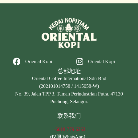
Oriental Kopi
Oriental Kopi
总部地址
Oriental Coffee International Sdn Bhd
(202101014758 / 1415058-W)
No. 39, Jalan TPP 3, Taman Perindustrian Putra, 47130
Puchong, Selangor.
联系我们
+6018-779 6363
(仅限 WhatsApp）