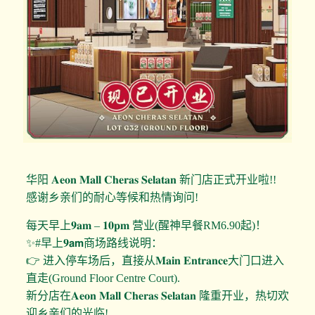
华阳 𝐀𝐞𝐨𝐧 𝐌𝐚𝐥𝐥 𝐂𝐡𝐞𝐫𝐚𝐬 𝐒𝐞𝐥𝐚𝐭𝐚𝐧 新门店正式开业啦!!
感谢乡亲们的耐心等候和热情询问!
每天早上𝟗𝐚𝐦 – 𝟏𝟎𝐩𝐦 营业(醒神早餐RM6.90起)！
✨#早上𝟗𝗮𝗺商场路线说明：
👉 进入停车场后，直接从𝐌𝐚𝐢𝐧 𝐄𝐧𝐭𝐫𝐚𝐧𝐜𝐞大门口进入
直走(Ground Floor Centre Court).
新分店在𝐀𝐞𝐨𝐧 𝐌𝐚𝐥𝐥 𝐂𝐡𝐞𝐫𝐚𝐬 𝐒𝐞𝐥𝐚𝐭𝐚𝐧 隆重开业，热切欢
迎乡亲们的光临!