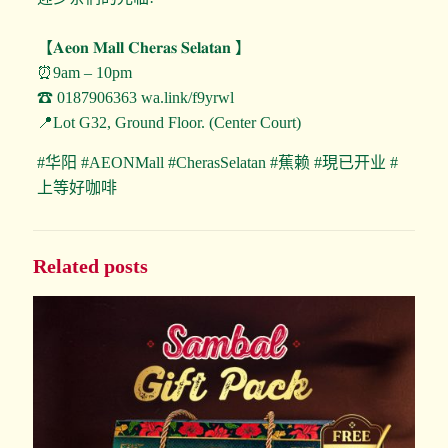
【𝐀𝐞𝐨𝐧 𝐌𝐚𝐥𝐥 𝐂𝐡𝐞𝐫𝐚𝐬 𝐒𝐞𝐥𝐚𝐭𝐚𝐧 】
⏰9am – 10pm
☎ 0187906363 wa.link/f9yrwl
📍Lot G32, Ground Floor. (Center Court)
#华阳 #AEONMall #CherasSelatan #蕉赖 #現已开业 #
上等好咖啡
Related posts