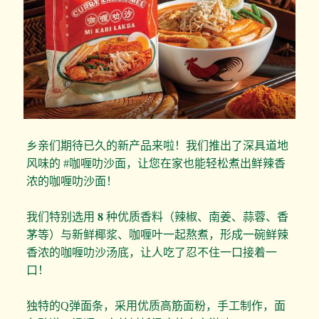
乡亲们期待已久的新产品来啦！我们推出了深具道地
风味的 #咖喱叻沙面，让您在家也能轻松煮出鲜辣香
浓的咖喱叻沙面！
我们特别选用 𝟖 种优质香料（辣椒、南姜、蒜蓉、香
茅等）与新鲜椰浆、咖喱叶一起熬煮，形成一碗鲜辣
香浓的咖喱叻沙汤底，让人吃了忍不住一口接着一
口！
独特的Q弹面条，采用优质高筋面粉，手工制作，面