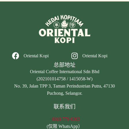
Oriental Kopi
Oriental Kopi
总部地址
Oriental Coffee International Sdn Bhd
(202101014758 / 1415058-W)
No. 39, Jalan TPP 3, Taman Perindustrian Putra, 47130
Puchong, Selangor.
联系我们
+6018-779 6363
(仅限 WhatsApp）