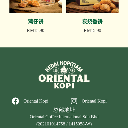
鸡仔饼
炭烧香饼
RM
15.90
RM
15.90
Oriental Kopi
Oriental Kopi
总部地址
Oriental Coffee International Sdn Bhd
(202101014758 / 1415058-W)