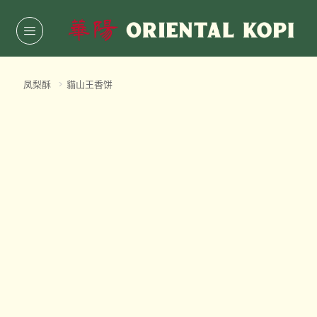
凤梨酥
>
貓山王香饼