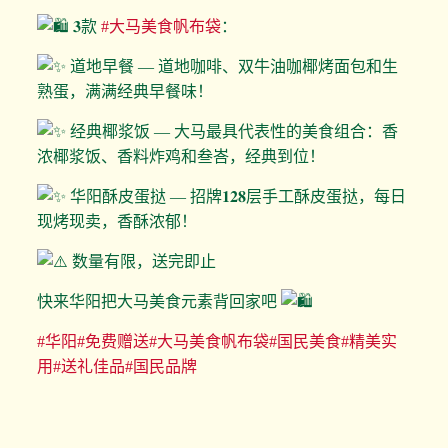
𝟑款
#大马美食帆布袋
：
道地早餐 — 道地咖啡、双牛油咖椰烤面包和生
熟蛋，满满经典早餐味！
经典椰浆饭 — 大马最具代表性的美食组合：香
浓椰浆饭、香料炸鸡和叁峇，经典到位！
华阳酥皮蛋挞 — 招牌𝟏𝟐𝟖层手工酥皮蛋挞，每日
现烤现卖，香酥浓郁！
数量有限，送完即止
快来华阳把大马美食元素背回家吧
#华阳
#免费赠送
#大马美食帆布袋
#国民美食
#精美实
用
#送礼佳品
#国民品牌