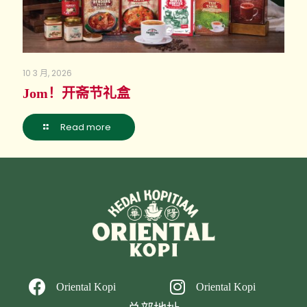
10 3 月, 2026
Jom！开斋节礼盒
Read more
Oriental Kopi
Oriental Kopi