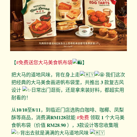
【
#免费送您大马美食帆布袋
】
把大马的道地风味，背在身上走
我们这次
把经典的大马美食画进帆布袋里，共推出 𝟑 款复古风
设计
日常出门逛街，还是拿来装好料，都超实用
耐看的！
从𝟏𝟎/𝟏𝟎至𝟖/𝟏𝟏，到临近门店选购白咖啡、咖椰、凤梨
酥等商品，消费满𝐑𝐌𝟏𝟐𝟖就能
#免费
领取 𝟏 个大马美
食帆布袋（价值 𝐑𝐌𝟐𝟖.𝟗𝟎 ），𝟑款设计等您收集哦
背出去就是满满的大马道地风味