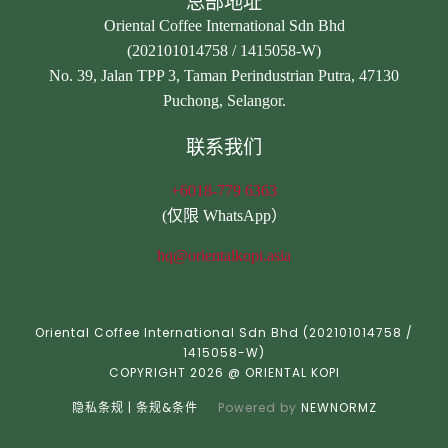
总部地址
Oriental Coffee International Sdn Bhd
(202101014758 / 1415058-W)
No. 39, Jalan TPP 3, Taman Perindustrian Putra, 47130
Puchong, Selangor.
联系我们
+6018-779 6363
(仅限 WhatsApp）
hq@orientalkopi.asia
Oriental Coffee International Sdn Bhd (202101014758 /
1415058-W)
COPYRIGHT 2026 @ ORIENTAL KOPI
隐私条规
|
条规&条件
Powered by
NEWNORMZ